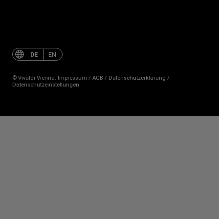
Jahreszeiten
mit
dem
Orchester
DE
EN
1756
© Vivaldi Vienna.
Impressum
/
AGB
/
Datenschutzerklärung
/
Datenschutzeinstellungen