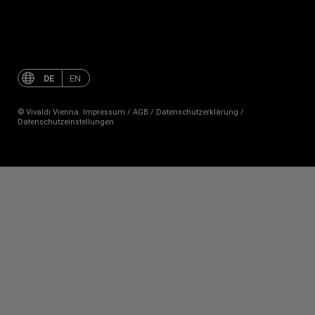
Jahreszeiten
mit
dem
Orchester
DE
EN
1756
© Vivaldi Vienna.
Impressum
/
AGB
/
Datenschutzerklärung
/
Datenschutzeinstellungen