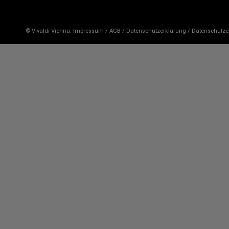
Jahreszeiten
mit
© Vivaldi Vienna.
Impressum
/
AGB
/
Datenschutzerklärung
/
Datenschutze
dem
Orchester
1756