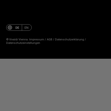
Jahreszeiten
mit
dem
Orchester
DE
EN
1756
© Vivaldi Vienna.
Impressum
/
AGB
/
Datenschutzerklärung
/
Datenschutzeinstellungen